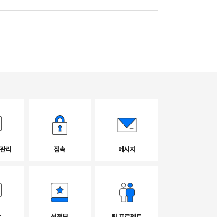
 관리
접속
메시지
방
성적부
팀 프로젝트