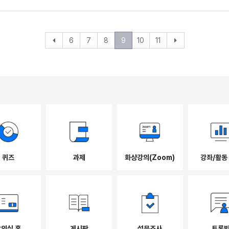
6
7
8
9
10
11
퀴즈
과제
화상강의(Zoom)
강좌/활동
강의실 홈
게시판
설문조사
토론