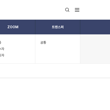
ZOOM
트랜스퍼
통
공통
수자
리자