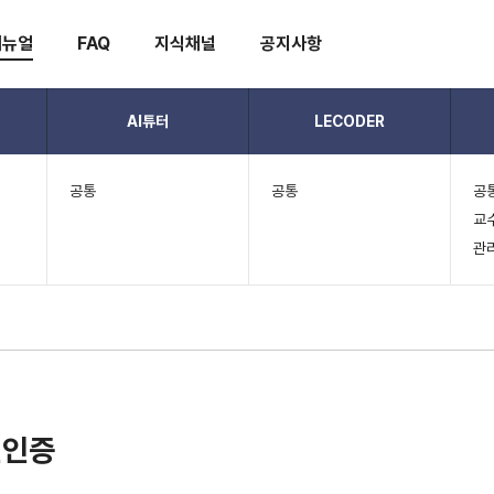
매뉴얼
FAQ
지식채널
공지사항
AI튜터
LECODER
공통
공통
공
교
관
인인증