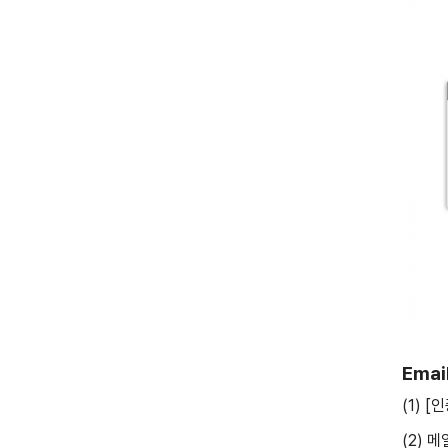
Emai
(1) 
(2) 