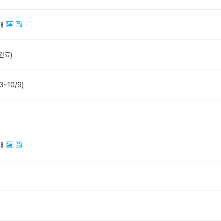
내
완료)
~10/9)
내