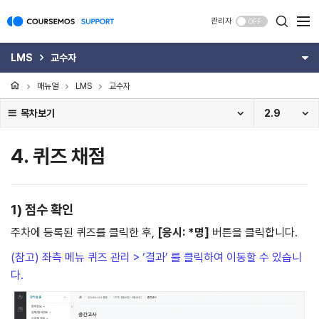
관리자
OFF
LMS
교수자
매뉴얼
LMS
교수자
목차보기
2.9
4. 퀴즈 채점
1) 점수 확인
주차에 등록된 퀴즈를 클릭한 후,
[
응시: *명]
버튼을 클릭합니다.
(참고) 좌측 메뉴 퀴즈 관리 > ‘결과’ 를 클릭하여 이동할 수 있습니
다.