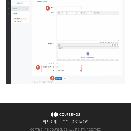
회사소개
COURSEMOS
COPYRIGHT
©
COURSEMOS. ALL RIGHTS RESERVED