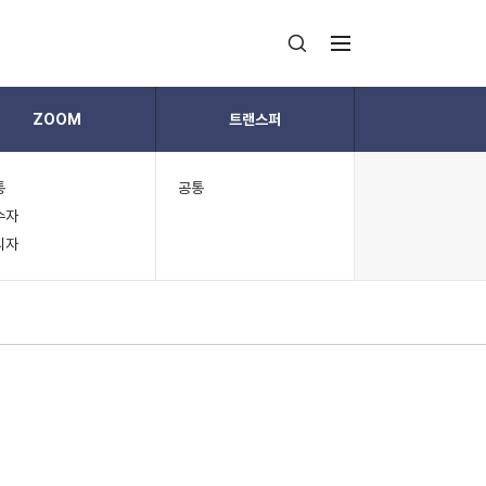
ZOOM
트랜스퍼
통
공통
수자
리자