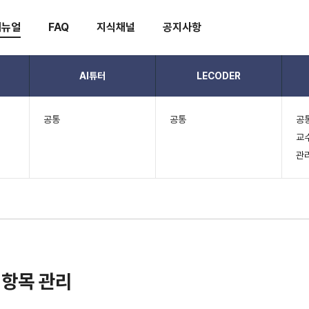
매뉴얼
FAQ
지식채널
공지사항
AI튜터
LECODER
공통
공통
공
교
관
항목 관리